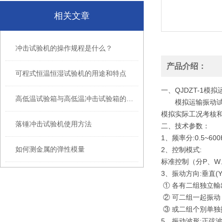
相关文章
冲击试验机的操作规程是什么？
产品介绍：
可程式恒温恒湿试验机的用途和特点
一、QJDZT-1模
高低温试验箱与高低温冲击试验箱的区别
模拟运输振动试验
模拟实际工况考核
落锤冲击试验机使用方法
二、技术参数：
1、频率分:0.5~600
如何测金属的弹性模量
2、控制模式:
标准控制（分P、W
3、振动方向:垂直(
① 各有二组独立
② 可二组一起振
③ 或二组个別单
5、振动波形:正弦波