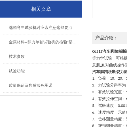
相关文章
选购弯曲试验机时应该注意这些要点
产品介绍：
金属材料--静力单轴试验机的检验*部分：拉力试验机
汽车脚踏板断
QJ212
技术参数
等力学试验；可根
意删加
对曲线操作
,
试验功能
汽车脚踏板断裂力
、负荷：
、
、
1
10
20
质量保证及售后服务承诺
、力试验分辩率为
2
、有效试验宽度：
3
、有效拉伸空间：
4
、试验速度：
5
0.00
、速度精度：示值
6
、位移测量精度：
7
、变形测量精度：
8