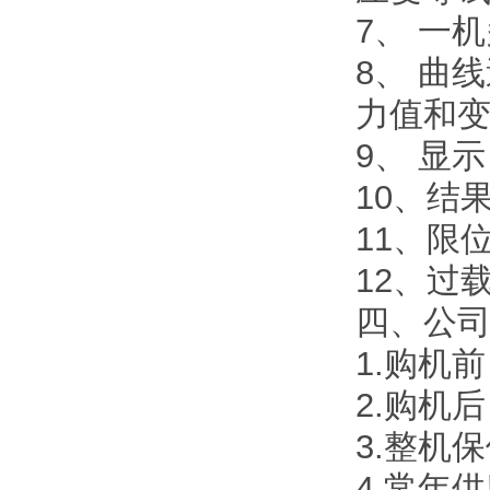
7、 一
8、 曲
力值和
9、 显
10、结
11、限
12、过
四、公
1.购机
2.购机
3.整机
4.常年