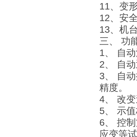
11、变形
12、安全
13、机台
三、
功
1、 自
2、 自
3、 自
精度。
4、 改
5、 示
6、 控
应变等