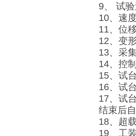
9、 试验
10、速
11、位
12、变
13、采
14、控
15、试
16、试
17、试
结束后
18、超
19、工