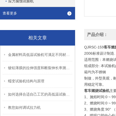
应力腐蚀试验机
查看更多
产品介绍：
相关文章
QJRSC-159
客车燃
2006标准设计制造.
金属材料高低温试验机可满足不同材料的试验测量需要
适用范围：本燃烧
组成部分: 本试
镀铝薄膜的拉伸强度和断裂伸长率测试方法
箱均为不锈钢
制做，外型美观，
蠕变试验机结构与原理
用稳定可靠。
客车燃烧试验机
主
如何选择合适自己工艺的高低温试验箱呢
1、施焰时间:0 ~ 9
2、燃烧时间:0 ~ 9
教您如何调试拉力机
3、燃烧角度:90° （
4、喷咀口部中心处