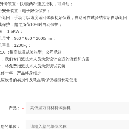
台升降装置：快/慢两种速度控制，可点动；
试台安全装置：电子限位保护；
试台返回：手动可以速度返回试验初始位置，自动可在试验结束后自动返回
超载保护：超过负荷10%时自动保护；
： 1.5KW；
机尺寸：960＊650＊2000mm；
机重量：1200kg；
216（带高低温试验箱型）公司承诺：
机前，我们专门派技术人员为您设计合适的流程和方案
机后，将免费指派技术人员为您调试安装
机保修一年，产品终身维护
年供应设备的易损件及耗品确保仪器能长期使用
产品：
您的单位：