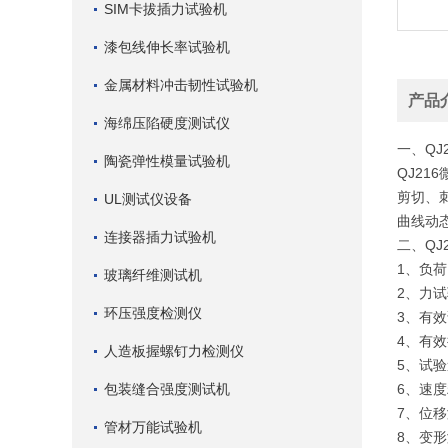
SIM卡拔插力试验机
漆包线伸长率试验机
金属材料冲击韧性试验机
产品
海绵压陷硬度测试仪
一、QJ2
陶瓷弹性模量试验机
QJ2
剪切、刺
UL测试仪设备
曲线动态
连接器插力试验机
二、QJ2
1、负荷
玻璃纤维测试机
2、力试
环压强度检测仪
3、有效
4、有效
人造板握螺钉力检测仪
5、试验速
包装缝合强度测试机
6、速度
7、位移
管材万能试验机
8、变形