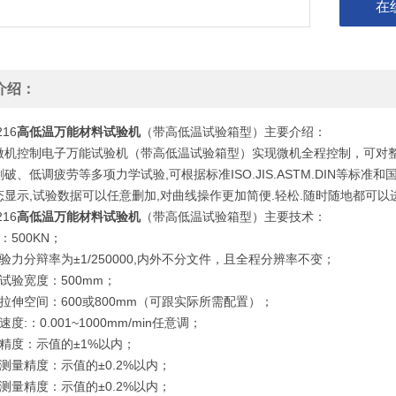
在
介绍：
16
高低温万能材料试验机
（带高低温试验箱型）主要介绍：
16微机控制电子万能试验机（带高低温试验箱型）实现微机全程控制，可对
破、低调疲劳等多项力学试验,可根据标准ISO.JIS.ASTM.DIN等标准
显示,试验数据可以任意删加,对曲线操作更加简便.轻松.随时随地都可以进
16
高低温万能材料试验机
（带高低温试验箱型）主要技术：
：500KN；
验力分辩率为±1/250000,内外不分文件，且全程分辨率不变；
试验宽度：500mm；
拉伸空间：600或800mm（可跟实际所需配置）；
度:：0.001~1000mm/min任意调；
精度：示值的±1%以内；
测量精度：示值的±0.2%以内；
测量精度：示值的±0.2%以内；