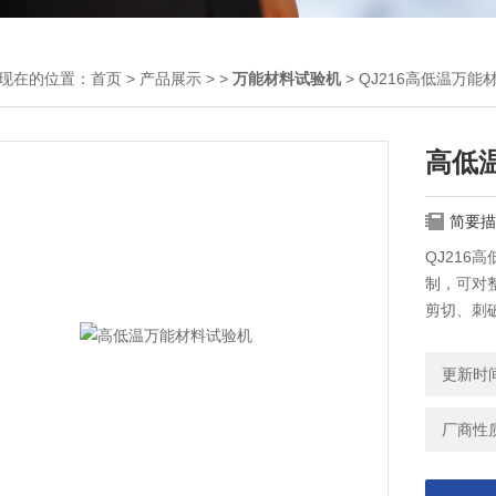
现在的位置：
首页
>
产品展示
> >
万能材料试验机
> QJ216高低温万能
高低
简要描
QJ21
制，可对
剪切、刺破
等标准和
更新时间：
厂商性