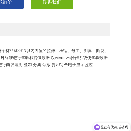
线询价
联系我们
整个材料500KN以内力值的拉伸、压缩、弯曲、剥离、撕裂、
和国外标准进行试验和提供数据.以windows操作系统使试验数据
行曲线遍历.叠加.分离.缩放.打印等全电子显示监控.
现在有优惠活动吗
可以介绍下你们的产品么