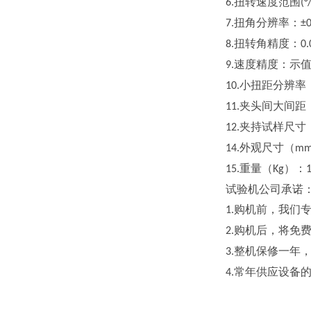
扭转速度范围
6.
(°
扭角分辨率：
7.
±0
扭转角精度：
8.
0.
速度精度：示
9.
小扭距分辨率
10.
夹头间大间距
11.
夹持试样尺寸
12.
外观尺寸（
14.
m
重量（
）：
15.
Kg
试验机公司承诺
购机前，我们
1.
购机后，将免
2.
整机保修一年
3.
常年供应设备
4.