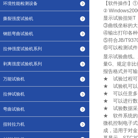
【软件操作】①
环境性能检测设备
② Windows200
显示试验扭矩T
撕裂强度试验机
③
曲线坐标的大
④
输出打印各种
钢筋弯曲试验机
⑤
符合JB/T9
⑥
可以检测试件
拉伸强度试验机系列
显示试验曲线。
剥离强度试验机系列
量G、规定非比
报告格式并可输
★
试验过程可
万能试验机
★
试验机可以
★
可以任意多
拉伸试验机
★
可以进行数
★
试验数据采
弯曲试验机
★
软件系统的
微机控制电子式
扭转拉力机
成，适用于对金
幕显示，STC