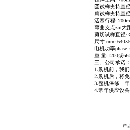
圆试样夹持直径: 
扁试样夹持直径: 
活塞行程: 200m
弯曲支点zui大距
剪切试样直径: Φ
尺寸 mm: 640×5
电机功率phase : 
重 量:1200或66
三、公司承诺
1.购机前，我
2.购机后，将
3.整机保修一
4.常年供应设
产