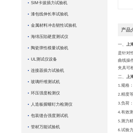
SIM卡拔插力试验机
漆包线伸长率试验机
金属材料冲击韧性试验机
产品
海绵压陷硬度测试仪
上
一、
陶瓷弹性模量试验机
是针对
UL测试仪设备
曲线操
夹具可
连接器插力试验机
上
二、
玻璃纤维测试机
规格
1.
环压强度检测仪
精度
2.
负荷
3.
人造板握螺钉力检测仪
有效
4.
包装缝合强度测试机
测力
5.
管材万能试验机
试验
6.