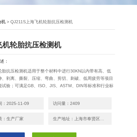
验机
> QJ211S上海飞机轮胎抗压检测机
飞机轮胎抗压检测机
述：
轮胎抗压检测机适用于整个材料中进行30KN以内带有高、低
伸、剥离、撕裂、压缩、弯曲、剪切、刺破、低周疲劳等项目
试验；可满足GB、ISO、JIS、ASTM、DIN等标准和行业标
常温测验时，可以将高低温箱移开增加使用空间及方便其它试
2025-11-09
访问量：2409
质：生产厂家
生产地址：上海市奉贤区邬桥镇安东路208号