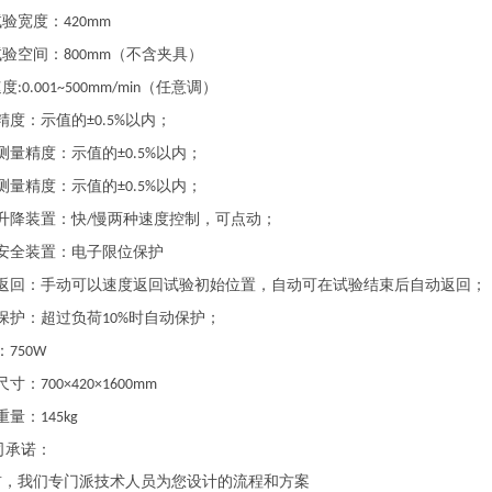
试验宽度：
420mm
试验空间：
（不含夹具）
800mm
速度
（任意调）
:0.001~500mm/min
精度：示值的
以内；
±0.5%
测量精度：示值的
以内；
±0.5%
测量精度：示值的
以内；
±0.5%
升降装置：快
慢两种速度控制，可点动；
/
安全装置：电子限位保护
返回：手动可以速度返回试验初始位置，自动可在试验结束后自动返回；
保护：超过负荷
时自动保护；
10%
：
750W
尺寸：
700×420×1600mm
重量：
145kg
司承诺：
前，我们专门派技术人员为您设计的流程和方案