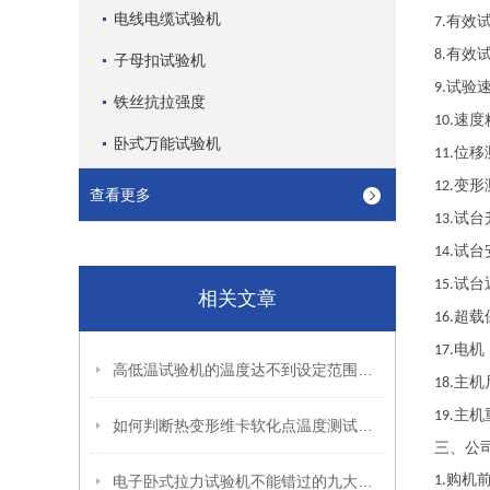
电线电缆试验机
有效
7.
有效
8.
子母扣试验机
试验
9.
铁丝抗拉强度
速度
10.
卧式万能试验机
位移
11.
变形
12.
查看更多
试台
13.
试台
14.
试台
15.
相关文章
超载
16.
电机
17.
高低温试验机的温度达不到设定范围的解决方案
主机
18.
主机
19.
如何判断热变形维卡软化点温度测试仪的测试数据是否准确？
三、
公
购机
电子卧式拉力试验机不能错过的九大技术特征
1.