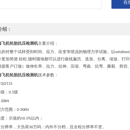
在
介绍：
海飞机轮胎抗压检测机
主要介绍：
性的对整个试样受到时间、应力、应变等情况的物理力学试验。以
windows
作更加简便
轻松
随时随地都可以进行曲线遍历、迭加、分离、缩放、打印
.
.
根据客户订做）做伸长率、拉力、拉伸、压缩、弯曲、抗弯、撕裂、剪切
海飞机轮胎抗压检测机
技术参数：
：
QJ211S
等级：
级
0.5
：
30kN
测力范围：
0-30KN
精度：示值的
以内；
±0.5%
力分辨率，大负荷
万码：内外不分档，且全程分辨率不变。
30