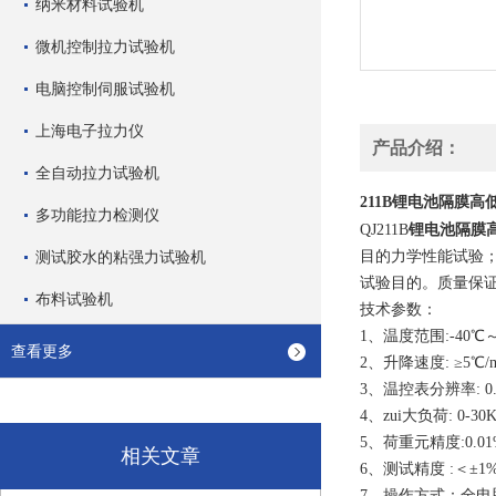
纳米材料试验机
微机控制拉力试验机
电脑控制伺服试验机
上海电子拉力仪
产品介绍：
全自动拉力试验机
锂电池隔膜高
211B
多功能拉力检测仪
锂电池隔膜
QJ211B
测试胶水的粘强力试验机
目的力学性能试验；
试验目的。质量保
布料试验机
技术参数：
1、温度范围:-
40
℃～
查看更多
2、升降速度: ≥5℃/m
3、温控表分辨率: 0
4、zui大负荷: 0-3
5、荷重元精度:0.01
相关文章
6、测试精度 :＜±1%
7、操作方式：全电