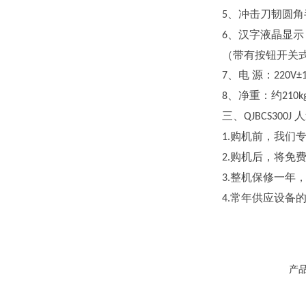
、冲击刀韧圆角
5
、汉字液晶显示
6
（带有按钮开关
、电 源：
7
220V±
、净重：约
8
210k
三、
人
QJBCS300J
购机前，我们
1.
购机后，将免
2.
整机保修一年
3.
常年供应设备
4.
产