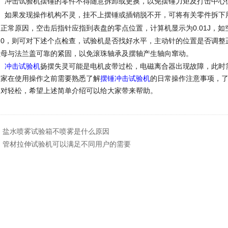
、冲击试验机摆锤的零件不得随意拆卸或更换，以免摆锤力矩及打击中心
、如果发现操作机构不灵，挂不上摆锤或插销脱不开，可将有关零件拆下
0.01J
不正常原因，空击后指针应指到表盘的零点位置，计算机显示为
，如
0
为
，则可对下述个点检查，试验机是否找好水平，主动针的位置是否调整
螺母与法兰盖可靠的紧固，以免滚珠轴承及摆轴产生轴向窜动。
、
冲击试验机
扬摆失灵可能是电机皮带过松，电磁离合器出现故障，此时
在使用操作之前需要熟悉了解
摆锤冲击试验机
的日常操作注意事项，
相对轻松，希望上述简单介绍可以给大家带来帮助。
：
盐水喷雾试验箱不喷雾是什么原因
：
管材拉伸试验机可以满足不同用户的需要