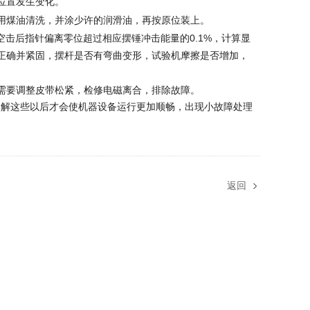
位置发生变化。
用煤油清洗，并涂少许的润滑油，再按原位装上。
0.1%
空击后指针偏离零位超过相应摆锤冲击能量的
，计算显
正确并紧固，摆杆是否有弯曲变形，试验机摩擦是否增加，
需要调整皮带松紧，检修电磁离合，排除故障。
了解这些以后才会使机器设备运行更加顺畅，出现小故障处理
返回