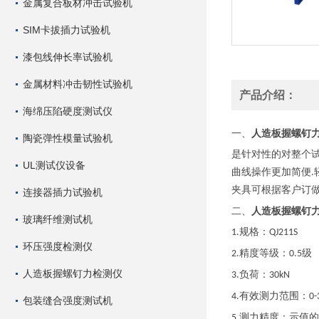
金属复合板材冲击试验机
SIM卡拔插力试验机
漆包线伸长率试验机
金属材料冲击韧性试验机
产品介绍：
海绵压陷硬度测试仪
人造板握螺钉
一、
陶瓷弹性模量试验机
是针对性的对整个
UL测试仪设备
曲线操作更加简便
.
夹具可根据客户订
连接器插力试验机
人造板握螺钉
二、
玻璃纤维测试机
规格：
1.
QJ211S
环压强度检测仪
精度等级：
级
2.
0.5
人造板握螺钉力检测仪
负荷：
3.
30kN
有效测力范围：
4.
0-
包装缝合强度测试机
测力精度：示值的
5.