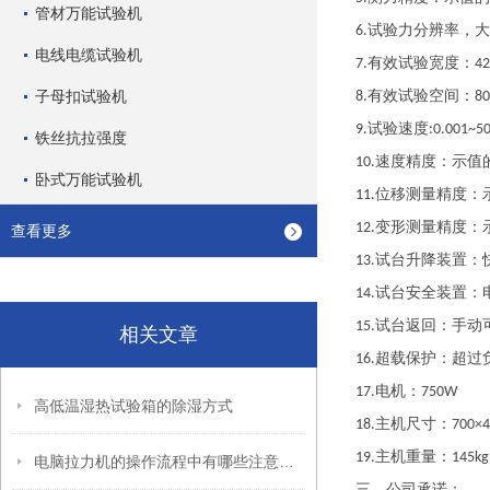
管材万能试验机
试验力分辨率，大
6.
电线电缆试验机
有效试验宽度：
7.
4
子母扣试验机
有效试验空间：
8.
8
试验速度
9.
:0.001~5
铁丝抗拉强度
速度精度：示值
10.
卧式万能试验机
位移测量精度：
11.
变形测量精度：
12.
查看更多
试台升降装置：
13.
试台安全装置：
14.
试台返回：手动
15.
相关文章
超载保护：超过
16.
电机：
17.
750W
高低温湿热试验箱的除湿方式
主机尺寸：
18.
700×
主机重量：
19.
145kg
电脑拉力机的操作流程中有哪些注意事项？
三、
公司承诺：