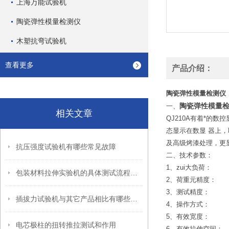
上海万能试验机
陶瓷弹性模量检测仪
木塑抗弯试验机
查看更多
产品介绍：
陶瓷弹性模量检测仪
陶瓷弹性模量
一、
相关文章
QJ210A
有着*的数控
态显示在数显 器上
及高级烤漆处理，更
抗压强度试验机有哪些常见故障
二、
技术参数：
1、zui大负荷：
包装材料拉伸实验机的具体测试流程分析
2、荷重元精度
3、测试精度： 
插拔力试验机与其它产品相比有哪些不同？
4、操作方式：
5、有效宽度：
电芯极柱的扭转推拉测试和作用
6、有效拉伸空间：