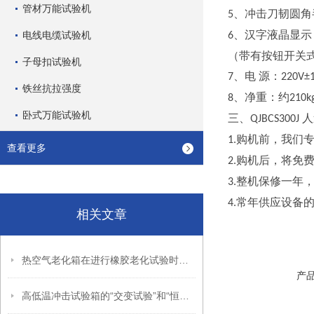
管材万能试验机
、冲击刀韧圆角
5
、汉字液晶显示
电线电缆试验机
6
（带有按钮开关
子母扣试验机
、电 源：
7
220V±
铁丝抗拉强度
、净重：约
8
210k
卧式万能试验机
三、
人
QJBCS300J
购机前，我们
1.
查看更多
购机后，将免
2.
整机保修一年
3.
常年供应设备
4.
相关文章
热空气老化箱在进行橡胶老化试验时应符合哪些要求？
产
高低温冲击试验箱的“交变试验”和“恒温试验”