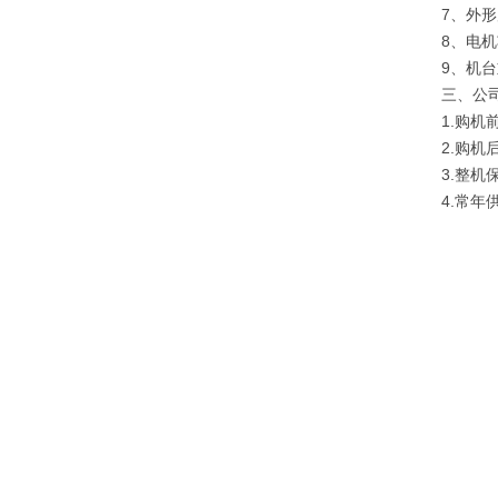
7、外形尺
8、电机功
9、机台
三、
公
1.购
2.购
3.整
4.常