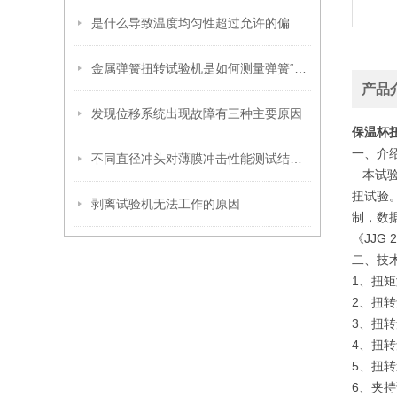
是什么导致温度均匀性超过允许的偏差范围?
金属弹簧扭转试验机是如何测量弹簧“抗扭”能力的？
产品
发现位移系统出现故障有三种主要原因
保温杯
一、
介
不同直径冲头对薄膜冲击性能测试结果的影响
本试验
扭试验
剥离试验机无法工作的原因
制，数据
《JJG
二、
技
1、扭矩测
2、扭转
3、扭转
4、扭转
5、扭转
6、夹持