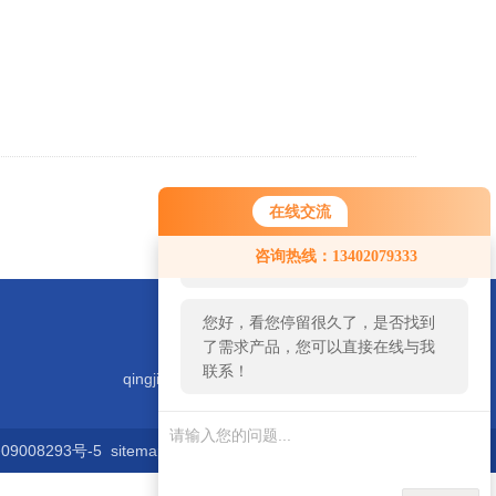
返回
在线交流
您好！欢迎前来咨询，很高兴为您
咨询热线：13402079333
服务，请问您要咨询什么问题呢？
您好，看您停留很久了，是否找到
了需求产品，您可以直接在线与我
联系！
qingjiyiqi@zhongguoqingji.com
9008293号-5
sitemap.xml