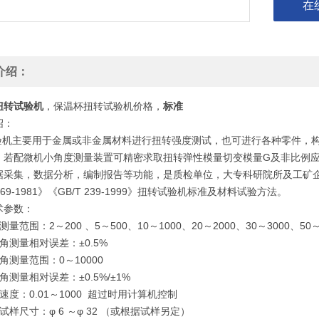
在
介绍：
扭转试验机
，保温杯扭转试验机价格，
标准
绍：
机主要用于金属或非金属材料进行扭转强度测试，也可进行各种零件，构
。若配微机小角度测量装置可精密求取扭转弹性模量切变模量G及非比例
采集，数据分析，编制报告等功能，是质检单位，大专科研院所及工矿企业*的
 269-1981》《GB/T 239-1999》扭转试验机标准及材料试验方法。
术参数：
量范围：2～200 、5～500、10～1000、20～2000、30～3000、50～
角测量相对误差：±0.5%
角测量范围：0～10000
角测量相对误差：±0.5%/±1%
速度：0.01～1000 超过时用计算机控制
试样尺寸：φ 6 ～φ 32 （或根据试样另定）