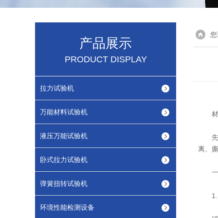
您
产品展示
PRODUCT DISPLAY
拉力试验机
万能材料试验机
材料
液压万能试验机
先给核
离、撕
卧式拉力试验机
一、
弹簧扭转试验机
1.
环境性能检测设备