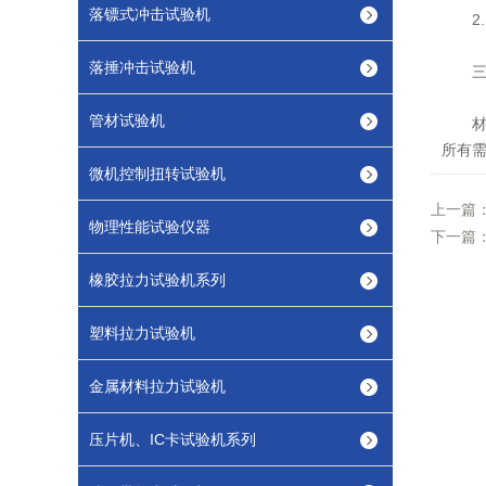
落镖式冲击试验机
2. 
落捶冲击试验机
三
管材试验机
材料
所有
微机控制扭转试验机
上一篇
物理性能试验仪器
下一篇
橡胶拉力试验机系列
塑料拉力试验机
金属材料拉力试验机
压片机、IC卡试验机系列