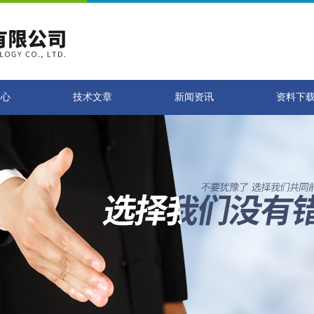
中心
技术文章
新闻资讯
资料下