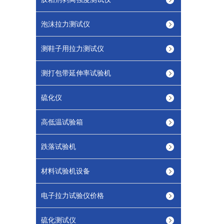
泡沫拉力测试仪
测鞋子用拉力测试仪
测打包带延伸率试验机
硫化仪
高低温试验箱
跌落试验机
材料试验机设备
电子拉力试验仪价格
硫化测试仪