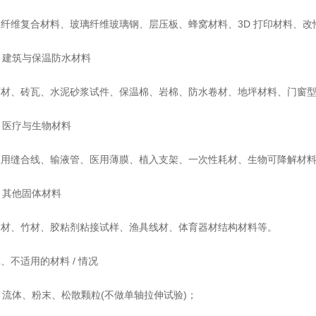
维复合材料、玻璃纤维玻璃钢、层压板、蜂窝材料、3D 打印材料、改
 建筑与保温防水材料
、砖瓦、水泥砂浆试件、保温棉、岩棉、防水卷材、地坪材料、门窗型
 医疗与生物材料
缝合线、输液管、医用薄膜、植入支架、一次性耗材、生物可降解材
 其他固体材料
、竹材、胶粘剂粘接试样、渔具线材、体育器材结构材料等。
不适用的材料 / 情况
流体、粉末、松散颗粒(不做单轴拉伸试验)；