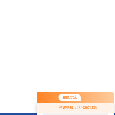
在线交流
您好！欢迎前来咨询，很高兴为您
咨询热线：13402079333
服务，请问您要咨询什么问题呢？