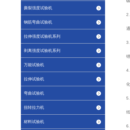
碳素
撕裂强度试验机
2.
钢筋弯曲试验机
通用
拉伸强度试验机系列
3. 
剥离强度试验机系列
锂电池
万能试验机
4.
拉伸试验机
化纤
弯曲试验机
5.
扭转拉力机
纸张
材料试验机
6.