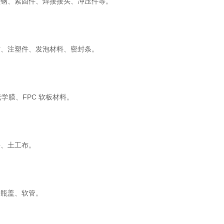
钢、紧固件、焊接接头、冲压件等。
、注塑件、发泡材料、密封条。
学膜、FPC 软板材料。
、土工布。
瓶盖、软管。