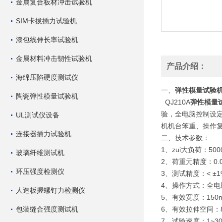
金属复合板材冲击试验机
SIM卡拔插力试验机
漆包线伸长率试验机
金属材料冲击韧性试验机
产品介绍：
海绵压陷硬度测试仪
一、
弹性模量试验
陶瓷弹性模量试验机
QJ210A
弹性模量
验，全电脑控制设
UL测试仪设备
机机台笨重、操作
连接器插力试验机
二、技术参数：
1、zui大负荷：5
玻璃纤维测试机
2、荷重元精度：0.
环压强度检测仪
3、测试精度：< ±1
4、操作方式：全
人造板握螺钉力检测仪
5、有效宽度：
包装缝合强度测试机
6、有效拉伸空间：
7、试验速度：1~30