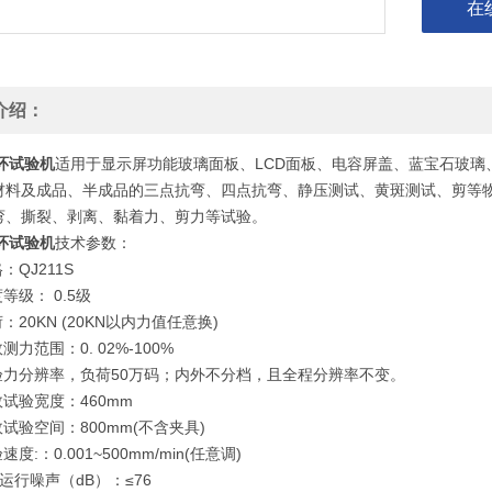
在
介绍：
环试验机
适用于显示屏功能玻璃面板、LCD面板、电容屏盖、蓝宝石玻
材料及成品、半成品的三点抗弯、四点抗弯、静压测试、黄斑测试、剪等
弯、撕裂、剥离、黏着力、剪力等试验。
环试验机
技术参数：
：QJ211S
度等级： 0.5级
荷：20KN (20KN以内力值任意换)
测力范围：0. 02%-100%
试验力分辨率，负荷50万码；内外不分档，且全程分辨率不变。
效试验宽度：460mm
效试验空间：800mm(不含夹具)
速度:：0.001~500mm/min(任意调)
运行噪声（dB）：≤76