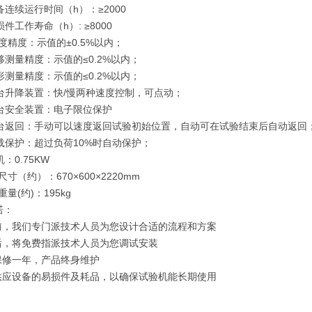
备连续运行时间（h）：≥2000
损件工作寿命（h）: ≥8000
速度精度：示值的±0.5%以内；
移测量精度：示值的≤0.2%以内；
形测量精度：示值的≤0.2%以内；
试台升降装置：快/慢两种速度控制，可点动；
试台安全装置：电子限位保护
试台返回：手动可以速度返回试验初始位置，自动可在试验结束后自动返回
超载保护：超过负荷10%时自动保护；
：0.75KW
尺寸（约）：670×600×2220mm
重量(约)：195kg
诺：
机前，我们专门派技术人员为您设计合适的流程和方案
机后，将免费指派技术人员为您调试安装
机保修一年，产品终身维护
年供应设备的易损件及耗品，以确保试验机能长期使用