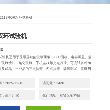
J211SROR双环试验机
R双环试验机
述：
环试验机适用于显示屏功能玻璃面板、LCD面板、电容屏盖、蓝
、玻璃镜片、钢化玻璃、手机盖板等光电行业。可测试各种钢
料及成品、半成品的三点抗弯、四点抗弯、静压测试、黄斑测
物理性能，选购各种不同的夹具可做抗拉、抗压、持拉、持
、撕裂、剥离、黏着力、剪力等试验
2025-11-10
访问量：2430
质：生产厂家
生产地址：奉贤区邬桥镇安东路208号