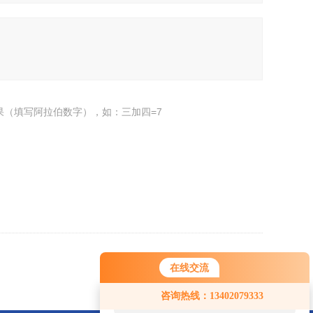
果（填写阿拉伯数字），如：三加四=7
返回
在线交流
您好！欢迎前来咨询，很高兴为您
咨询热线：13402079333
服务，请问您要咨询什么问题呢？