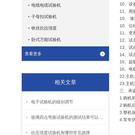
10、设
电线电缆试验机
11、易
子母扣试验机
10、 
10、位
铁丝抗拉强度
11、变
卧式万能试验机
12、
13、
查看更多
14、
15、
16、电机
22.主机
相关文章
23.主机
三、
承
1.购
电子试验机的级别调节
2.购
3.整
玻璃四点弯曲试验机的测试结果可以应用于哪些领域？
4.常
抗压强度试验机有哪些常见故障