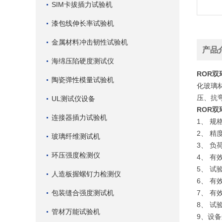
SIM卡拔插力试验机
漆包线伸长率试验机
金属材料冲击韧性试验机
产品
海绵压陷硬度测试仪
ROR双
陶瓷弹性模量试验机
化玻璃
压、抗
UL测试仪设备
ROR双
连接器插力试验机
1、 规格
2、 精
玻璃纤维测试机
3、 负
环压强度检测仪
4、 有效
5、 
人造板握螺钉力检测仪
6、 有
包装缝合强度测试机
7、 有
8、 试验
管材万能试验机
9、设备