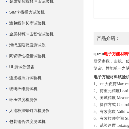
金属复合板材冲击试验机
SIM卡拔插力试验机
漆包线伸长率试验机
金属材料冲击韧性试验机
产品介绍：
海绵压陷硬度测试仪
电子万能材料
QJ210
陶瓷弹性模量试验机
所需参数，曲线、
UL测试仪设备
复杂、性能单一之
电子万能材料试验
连接器插力试验机
1、zui大负荷Max cap
玻璃纤维测试机
2、荷重元精度Load
3、测试精度 Measurin
环压强度检测仪
4、操作方式 Co
人造板握螺钉力检测仪
5、有效宽度 Valid w
6、有效拉伸空间 St
包装缝合强度测试机
7、试验速度 Tetxing 