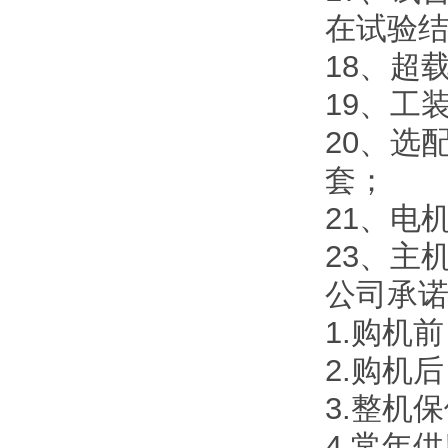
在试验
18、超
19、工
20、选
套；
21、电机
23、主机
公司承
1.购机
2.购机
3.整机
4.常年