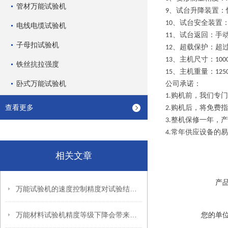
管材万能试验机
、试台升降装置：
9
、试台安全装置
10
电线电缆试验机
、试台返回：手
11
子母扣试验机
、超载保护：超
12
、主机尺寸：
13
100
铁丝抗拉强度
、主机重量：
15
125
卧式万能试验机
公司承诺：
购机前，我们专门
1.
查看更多
购机后，将免费指
2.
整机保修一年，产
3.
常年供应设备的易
4.
相关文章
产
万能试验机的速度控制精度对试验结果有哪些影响？
万能材料试验机精度等级下降会带来哪些危害？
您的单