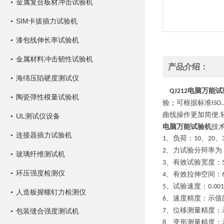
金属复合板材冲击试验机
SIM卡拔插力试验机
漆包线伸长率试验机
金属材料冲击韧性试验机
产品介绍：
海绵压陷硬度测试仪
电脑万能试
QJ212
陶瓷弹性模量试验机
验；可根据标准
ISO.
曲线操作更加简便
.
UL测试仪设备
电脑万能试验机
技
连接器插力试验机
、负荷：
、
、
1
10
20
、力试验分辩率为
2
玻璃纤维测试机
、有效试验宽度：
3
环压强度检测仪
、有效拉伸空间：
4
、试验速度：
5
0.00
人造板握螺钉力检测仪
、速度精度：示值
6
、位移测量精度：
包装缝合强度测试机
7
、变形测量精度：
8