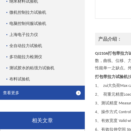
纳米材料试验机
微机控制拉力试验机
电脑控制伺服试验机
上海电子拉力仪
产品介绍：
全自动拉力试验机
打包带拉力
QJ210A
多功能拉力检测仪
数，曲线、位移、
测试胶水的粘强力试验机
性能单一之缺点。
打包带拉力试验机
布料试验机
、
大负荷
1
zui
Max c
查看更多
、
荷重元精度
2
Loa
、测试精度
3
Measur
、操作方式
4
Control
相关文章
、有效宽度
5
Valid w
、有效拉伸空间
6
St