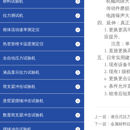
机械间隙大
材料试验机
·
传动件磨损
·
拉力测试机
电路噪声大
·
四、延伸：真正
熔体流动速率测定仪
1.
更换更高
应提升。
注意：单
热变形维卡温度测定仪
1.
直接更换
五、日常实用建
全自动压力试验机
1.
现有设备
2.
现有
1 
液晶显示拉力试验机
更换更合
o
条件允许
简支梁冲击试验机
o
3.
校准后短
悬臂梁摆锤冲击试验机
数显简支梁冲击试验机
上一篇：
液压式拉
下一篇：
金属材料
摆锤冲击试验机