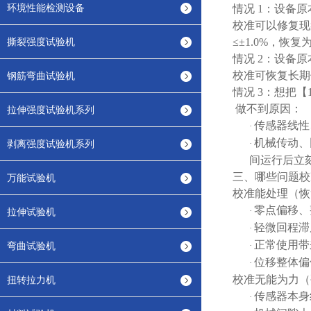
环境性能检测设备
情况
1：设备原
校准可以修复现
撕裂强度试验机
≤±1.0%，恢复
情况
2：设备原
校准可恢复长期
钢筋弯曲试验机
情况
3：想把【1
做不到原因：
拉伸强度试验机系列
传感器线性
·
机械传动、
剥离强度试验机系列
·
间运行后立
三、哪些问题校
万能试验机
校准能处理（恢
零点偏移、
·
拉伸试验机
轻微回程滞
·
正常使用带
弯曲试验机
·
位移整体偏
·
校准无能为力（
扭转拉力机
传感器本身
·