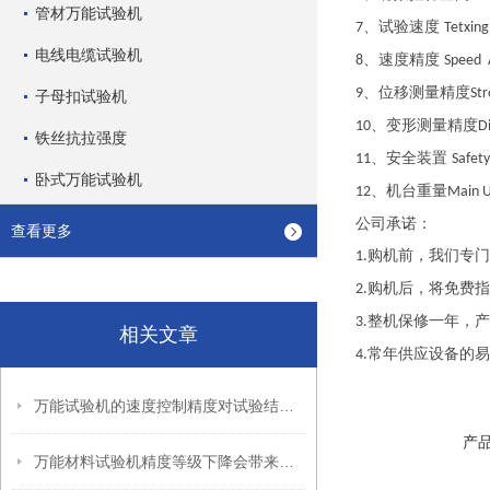
管材万能试验机
、试验速度
7
Tetxin
电线电缆试验机
、速度精度
8
Speed 
、位移测量精度
9
Str
子母扣试验机
、变形测量精度
10
D
铁丝抗拉强度
、安全装置
11
Safety
卧式万能试验机
、机台重量
12
Main U
公司承诺：
查看更多
购机前，我们专门
1.
购机后，将免费指
2.
整机保修一年，产
3.
相关文章
常年供应设备的易
4.
万能试验机的速度控制精度对试验结果有哪些影响？
产
万能材料试验机精度等级下降会带来哪些危害？