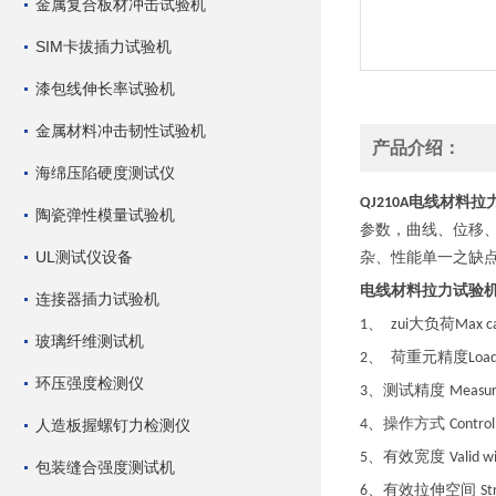
金属复合板材冲击试验机
SIM卡拔插力试验机
漆包线伸长率试验机
金属材料冲击韧性试验机
产品介绍：
海绵压陷硬度测试仪
电线材料拉
QJ210A
陶瓷弹性模量试验机
参数，曲线、位移
UL测试仪设备
杂、性能单一之缺
电线材料拉力试验
连接器插力试验机
、
大负荷
1
zui
Max c
玻璃纤维测试机
、
荷重元精度
2
Loa
环压强度检测仪
、测试精度
3
Measur
、操作方式
人造板握螺钉力检测仪
4
Control
、有效宽度
5
Valid w
包装缝合强度测试机
、有效拉伸空间
6
St