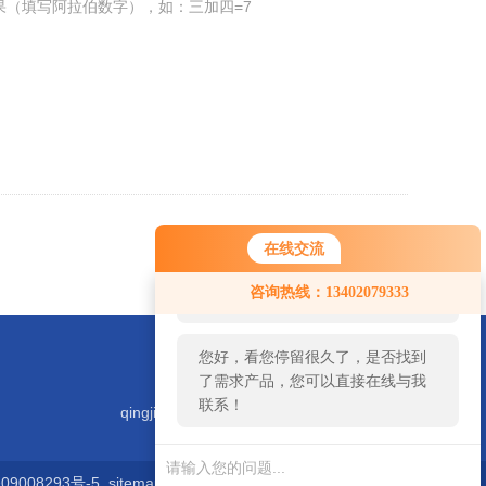
果（填写阿拉伯数字），如：三加四=7
返回
在线交流
您好！欢迎前来咨询，很高兴为您
咨询热线：13402079333
服务，请问您要咨询什么问题呢？
您好，看您停留很久了，是否找到
了需求产品，您可以直接在线与我
联系！
qingjiyiqi@zhongguoqingji.com
9008293号-5
sitemap.xml