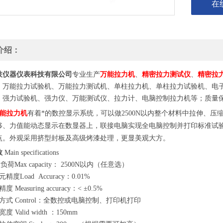
在
介绍：
万能拉力机
技仪器仪表科技有限公司
专业生产
、
精密拉力测试仪
、
精密拉
、万能拉力试验机、万能拉力测试机、单柱拉力机、单柱拉力试验机、电
、强力试验机、强力仪、万能测试仪、拉力计、电脑控制拉力机等；质量
能拉力机
有着
*的数控显示系统，
可以做
2
5
00N
以内整个材料中拉伸、压
移、力值能动态显示在数显器上，联接电脑实现全电脑控制并打印标准试
点。外观采用挤型封板及高级烤漆处理，更显美观大方。
数
Main specifications
负荷Max capacity： 2
5
00N以内（任意选）
元精度Load Accuracy：0.01%
 Measuring accuracy：< ±0.5%
方式 Control：全数控或电脑控制、打印机打印
 Valid width ：150mm