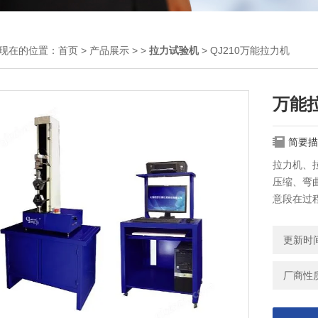
现在的位置：
首页
>
产品展示
> >
拉力试验机
> QJ210万能拉力机
万能
简要描
拉力机、
压缩、弯
意段在过
GB、DI
更新时间：
厂商性