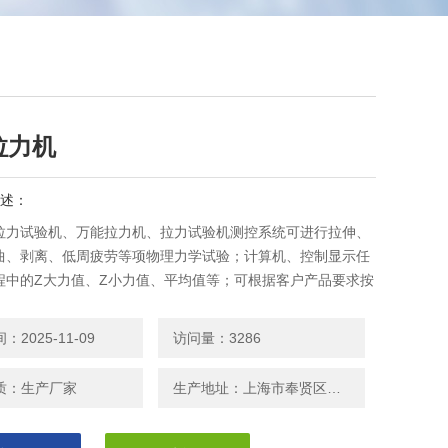
拉力机
述：
拉力试验机、万能拉力机、拉力试验机测控系统可进行拉伸、
曲、剥离、低周疲劳等项物理力学试验；计算机、控制显示任
程中的Z大力值、Z小力值、平均值等；可根据客户产品要求按
N、ISO、JIS、ASTM等标准和国外标准进行试验和提供数据
2025-11-09
访问量：3286
质：生产厂家
生产地址：上海市奉贤区邬桥镇安东路208号