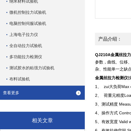
纳米材料试验机
微机控制拉力试验机
电脑控制伺服试验机
上海电子拉力仪
产品介绍：
全自动拉力试验机
QJ210A
金属丝拉力
多功能拉力检测仪
参数，曲线、位移
测试胶水的粘强力试验机
杂、性能单一之缺
金属丝拉力检测仪
布料试验机
1
zui
Max 
、
大负荷
查看更多
2
Loa
、
荷重元精度
3
Measur
、测试精度
4
Contro
、操作方式
相关文章
5
Valid 
、有效宽度
6
St
、有效拉伸空间