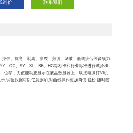
线询价
联系我们
力、拉伸、抗弯、剥离、撕裂、剪切、刺破、低调疲劳等多项力
D、YY、QC、SY、SL、BB、HG等标准和行业标准进行试验和
线，位移，力值能动态显示在液晶数显器上，联接电脑打印机
示,试验数据可以任意删加,对曲线操作更加简便.轻松.随时随