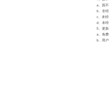
a、因
b、非
c、未
d、未
5、更
a、免
b、用