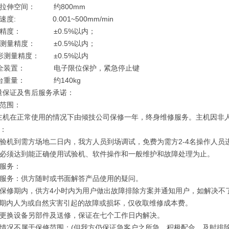
效拉伸空间： 约800mm
速度: 0.001~500mm/min
度精度： ±0.5%以内；
移测量精度： ±0.5%以内；
形测量精度： ±0.5%以内
安全装置： 电子限位保护，紧急停止键
机台重量： 约140kg
量保证及售后服务承诺：
修范围：
主机在正常使用的情况下由倾技公司保修一年，终身维修服务。主机因非
训：
试验机到需方场地二日内，我方人员到场调试，免费为需方2-4名操作人
训必须达到能正确使用试验机、软件操作和一般维护和故障处理为止。
修服务：
询服务：供方随时或书面解答产品使用的疑问。
障保修期内，供方4小时内为用户做出故障排除方案并通知用户，如解决不
修期内人为或自然灾害引起的故障或损坏，仅收取维修成本费。
需更换设备另部件及送修，保证在七个工作日内解决。
下情况不属于保修范围：(但我方仍保证急客户之所急，积极配合，及时排