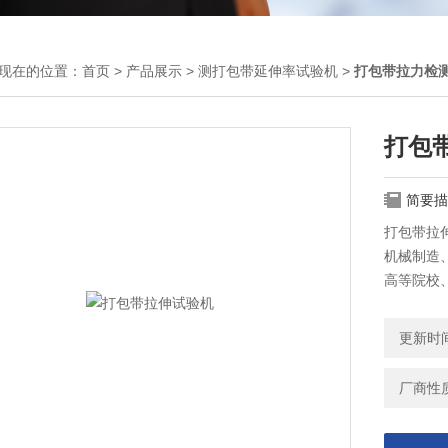
现在的位置：
首页
>
产品展示
>
测打包带延伸率试验机
>
打包带拉力检
打包
简要描
打包带拉
机械制造
高等院校
设备具有
户或到厂
更新时间：
厂商性