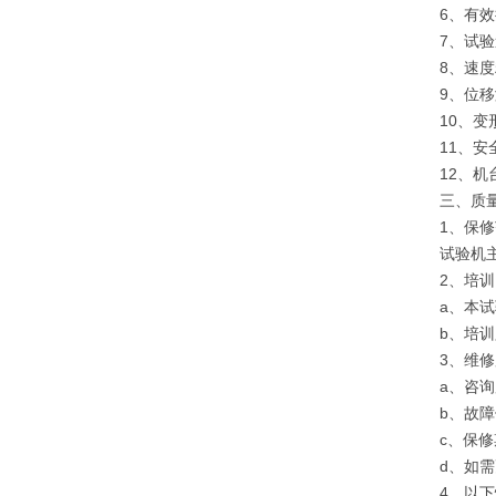
6、有
7、试验
8、速
9、位
10、变
11、
12、
三、
质
1、保
试验机
2、培
a、本
b、培
3、维
a、咨
b、故
c、保
d、如
4、以