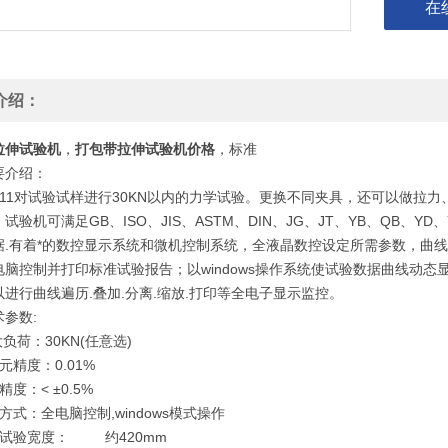
在
介绍：
拉伸试验机
，
打包带拉伸试验机价格
，标准
要介绍：
11对试验试样进行30KN以内的力学试验。更换不同夹具，还可以做拉
试验机可满足GB、ISO、JIS、ASTM、DIN、JG、JT、YB、QB、Y
据.有着*的数控显示系统和微机控制系统，全液晶数控设定所需参数，曲
电脑控制并打印标准试验报告；以windows操作系统使试验数据曲线动态显
进行曲线遍历.叠加.分离.缩放.打印等全电子显示监控。
术参数:
大负荷：30KN(任意选)
元精度：0.01%
精度：< ±0.5%
方式：全电脑控制,windows模式操作
效试验宽度： 约420mm