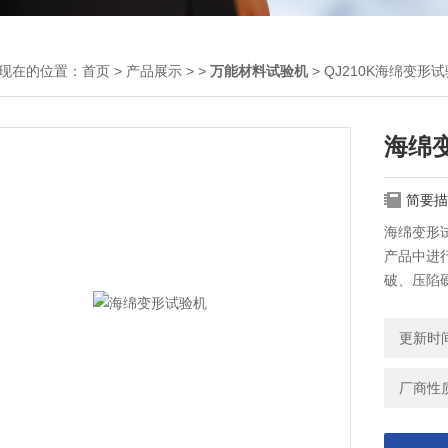
现在的位置：
首页
>
产品展示
> >
万能材料试验机
> QJ210K海绵变形
海绵
简要描
海绵变形
产品中进
破、压陷
更新时间：
厂商性