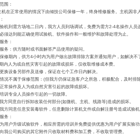
修范围：
主机在正常使用的情况下由倾技公司保修一年，终身维修服务。主机因非
训：
试验机到需方场地二日内，我方人员到场调试，免费为需方2-4名操作人
训必须达到能正确使用试验机、软件操作和一般维护和故障处理为止。
修服务：
询服务：供方随时或书面解答产品使用的疑问。
障保修期内，供方4小时内为用户做出故障排除方案并通知用户，如解决不
修期内人为或自然灾害引起的故障或损坏，仅收取维修成本费。
需更换设备另部件及送修，保证在七个工作日内解决。
下情况不属于保修范围：(但我方仍保证急客户之所急，积极配合，及时排
不正常操作及人为或自然灾害引起的故障或损坏。
经培训专业人员操作引起的一切故障。
经我方同意自行拆卸改装任何部分(如微机、主机、线路等)造成的损坏。
经我方同意任意安装毒软件，任意删除计算机文件或自解注册号造成试验机
新服务：
费为用户升级试验软件，相应所需的培训并免费提供优惠为用户扩展实验功能
户向我公司购买的其它附件只收取材料费和加工费，不收取管理费。