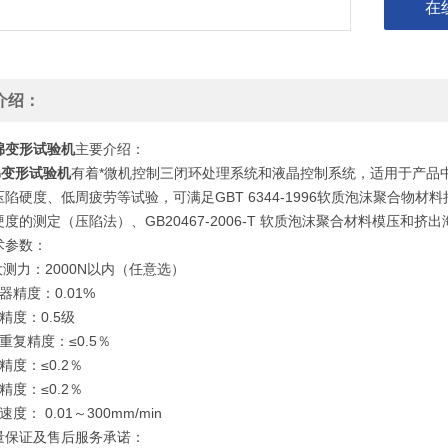
在
介绍：
绵变形试验机
主要介绍：
绵变形试验机
有着*微机控制三闭环处理系统和液晶控制系统，适用于产品中
陷硬度、低周疲劳等试验，可满足GBT 6344-1996软质泡沫聚合物材料拉
度的测定（压陷法）、GB20467-2006-T 软质泡沫聚合材料模压和
术参数：
i大测力：2000N以内（任意选）
器精度：0.01%
精度：0.5级
重复精度：≤0.5％
精度：≤0.2％
精度：≤0.2％
度： 0.01～300mm/min
量保证及售后服务承诺：