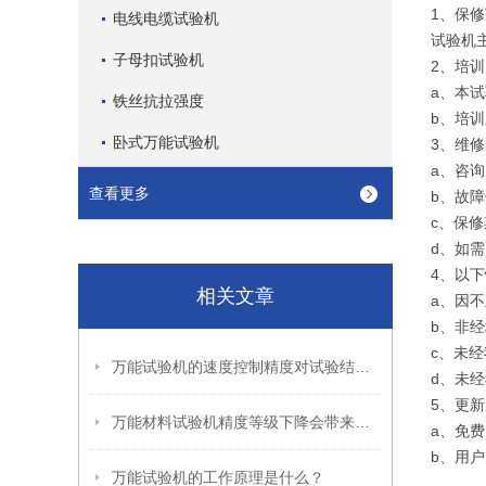
1、保
电线电缆试验机
试验机
子母扣试验机
2、培
a、本
铁丝抗拉强度
b、培
卧式万能试验机
3、维
a、咨
查看更多
b、故
c、保
d、如
4、以
相关文章
a、因
b、非
c、未
万能试验机的速度控制精度对试验结果有哪些影响？
d、未
5、更
万能材料试验机精度等级下降会带来哪些危害？
a、免
b、用
万能试验机的工作原理是什么？