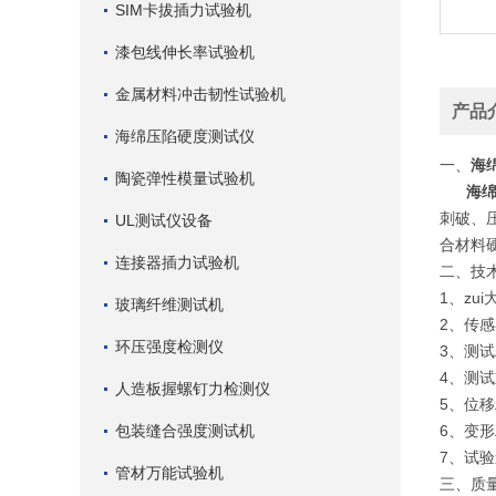
SIM卡拔插力试验机
漆包线伸长率试验机
金属材料冲击韧性试验机
产品
海绵压陷硬度测试仪
一、
海
陶瓷弹性模量试验机
海
刺破、压
UL测试仪设备
合材料硬
连接器插力试验机
二、技
1、zu
玻璃纤维测试机
2、传感
环压强度检测仪
3、测试
4、测试
人造板握螺钉力检测仪
5、位移
包装缝合强度测试机
6、变形
7、试验速
管材万能试验机
三、质