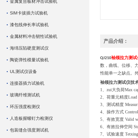
金属复合板材冲击试验机
SIM卡拔插力试验机
漆包线伸长率试验机
金属材料冲击韧性试验机
产品介绍：
海绵压陷硬度测试仪
袖领拉力测试
QJ210
陶瓷弹性模量试验机
数，曲线、位移、
UL测试仪设备
性能单一之缺点。
袖领拉力测试仪
技
连接器插力试验机
1、zui大负荷Max cap
玻璃纤维测试机
2、荷重元精度Load
3、测试精度 Measurin
环压强度检测仪
4、操作方式 Co
人造板握螺钉力检测仪
5、有效宽度 Valid w
6、有效拉伸空间 St
包装缝合强度测试机
7、试验速度 Tetxing 