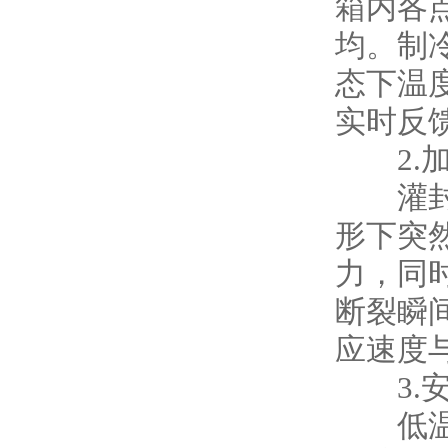
箱内各
均。制
态下温
实时反
2.加
灌封胶
形下突
力，同
断裂瞬
应速度
3.安
低温环