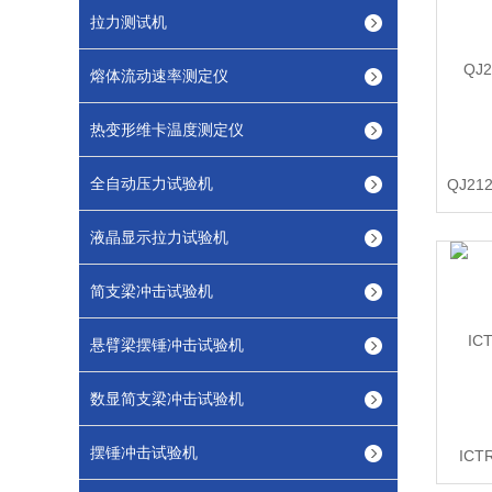
拉力测试机
熔体流动速率测定仪
热变形维卡温度测定仪
全自动压力试验机
QJ2
液晶显示拉力试验机
简支梁冲击试验机
悬臂梁摆锤冲击试验机
数显简支梁冲击试验机
摆锤冲击试验机
ICT