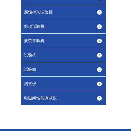
腐蚀持久试验机
振动试验机
疲劳试验机
试验机
试验箱
测试仪
电磁阀性能测试仪