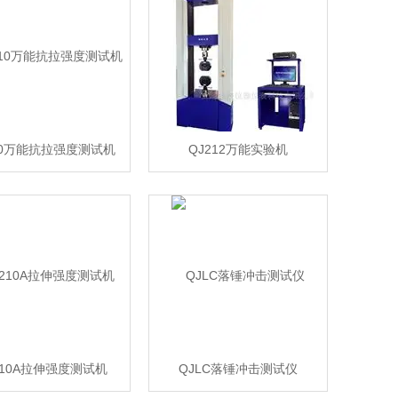
10万能抗拉强度测试机
QJ212万能实验机
210A拉伸强度测试机
QJLC落锤冲击测试仪