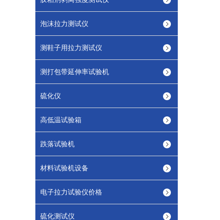
泡沫拉力测试仪
测鞋子用拉力测试仪
测打包带延伸率试验机
硫化仪
高低温试验箱
跌落试验机
材料试验机设备
电子拉力试验仪价格
硫化测试仪