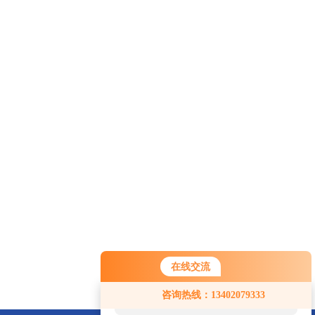
在线交流
您好！欢迎前来咨询，很高兴为您
咨询热线：13402079333
服务，请问您要咨询什么问题呢？